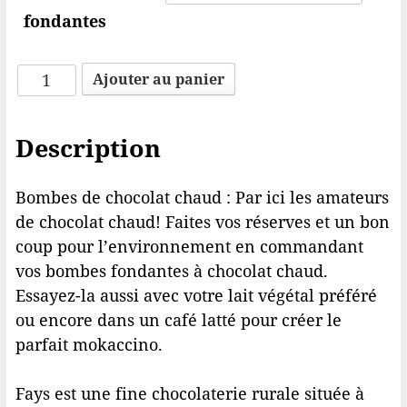
fondantes
quantité
Ajouter au panier
de
Fays
Description
-
2
Bombes
Bombes de chocolat chaud : Par ici les amateurs
fondantes
de chocolat chaud! Faites vos réserves et un bon
chocolat
coup pour l’environnement en commandant
au
vos bombes fondantes à chocolat chaud.
lait
Essayez-la aussi avec votre lait végétal préféré
(3
ou encore dans un café latté pour créer le
saveurs)
parfait mokaccino.
Fays est une fine chocolaterie rurale située à