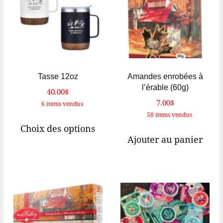
Tasse 12oz
Amandes enrobées à
l’érable (60g)
40.00
$
7.00
$
6 items vendus
58 items vendus
Ce
Choix des options
produit
Ajouter au panier
a
plusieurs
variations.
Les
options
peuvent