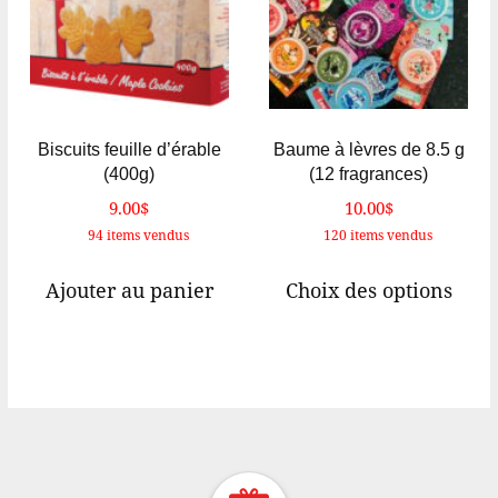
être
choisies
sur
la
page
Biscuits feuille d’érable
Baume à lèvres de 8.5 g
du
(400g)
(12 fragrances)
produit
9.00
$
10.00
$
94 items vendus
120 items vendus
Ce
Ajouter au panier
Choix des options
prod
a
plus
varia
Les
opti
peuv
Return Home