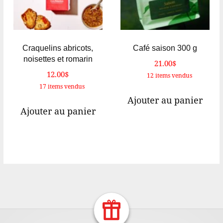
choisies
sur
la
page
Craquelins abricots,
Café saison 300 g
noisettes et romarin
du
21.00
$
12.00
$
produit
12 items vendus
17 items vendus
Ajouter au panier
Ajouter au panier
Return Home