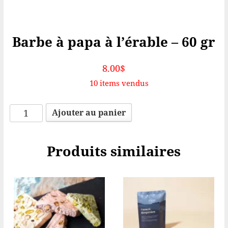
Barbe à papa à l’érable – 60 gr
8.00
$
10 items vendus
quantité
Ajouter au panier
de
Barbe
Produits similaires
à
papa
à
l'érable
-
60