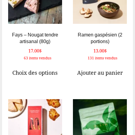
gr
Fays – Nougat tendre
Ramen gaspésien (2
artisanal (80g)
portions)
17.00
$
13.00
$
63 items vendus
131 items vendus
Ce
Choix des options
Ajouter au panier
produit
a
plusieurs
variations.
Les
options
peuvent
être