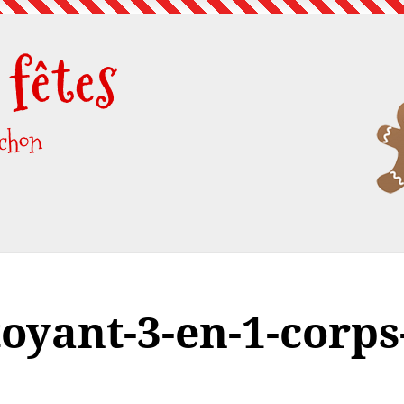
fêtes
uchon
toyant-3-en-1-corps