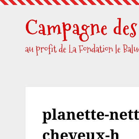
Skip
to
Campagne des 
content
au profit de La Fondation le Bal
planette-net
cheveux-h