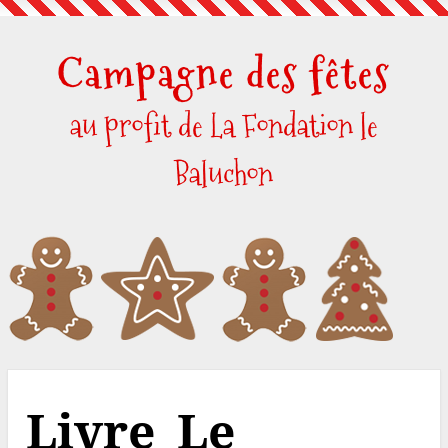
Skip
to
Campagne des fêtes
content
au profit de La Fondation le
Baluchon
Livre_Le