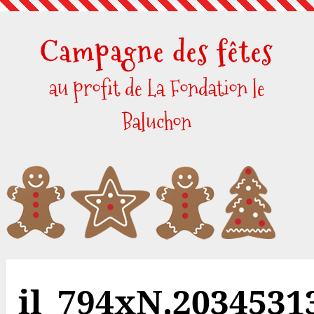
Skip
to
Campagne des fêtes
content
au profit de La Fondation le
Baluchon
il_794xN.2034531