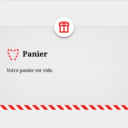
Return Home
Footer
Panier
Content
Votre panier est vide.