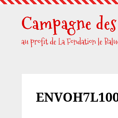
Skip
to
Campagne des 
content
au profit de La Fondation le Bal
ENVOH7L100