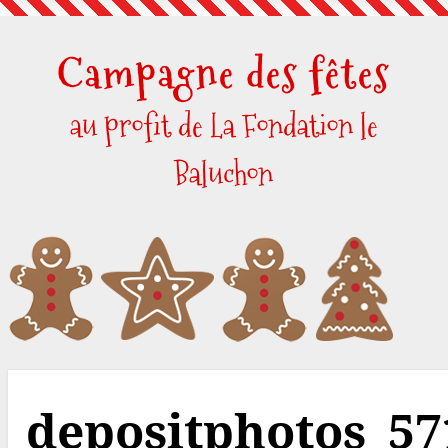
Skip
to
Campagne des fêtes
content
au profit de La Fondation le
Baluchon
depositphotos_57