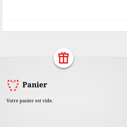
Return Home
Footer
Panier
Content
Votre panier est vide.