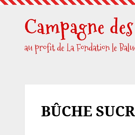
Skip
to
Campagne des 
content
au profit de La Fondation le Bal
BÛCHE SUCR