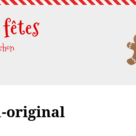
fêtes
uchon
-original