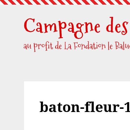
Skip
to
Campagne des 
content
au profit de La Fondation le Bal
baton-fleur-1