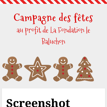
Skip
to
Campagne des fêtes
content
au profit de La Fondation le
Baluchon
Screenshot