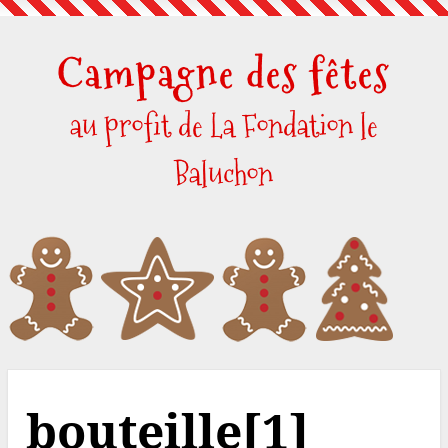
Skip
to
Campagne des fêtes
content
au profit de La Fondation le
Baluchon
bouteille[1]