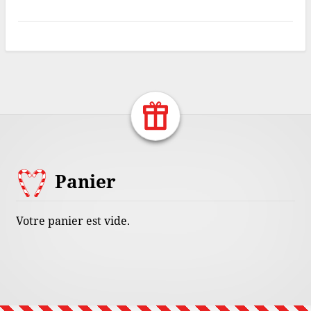
Return Home
Footer
Panier
Content
Votre panier est vide.