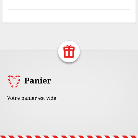
Return Home
Footer
Panier
Content
Votre panier est vide.