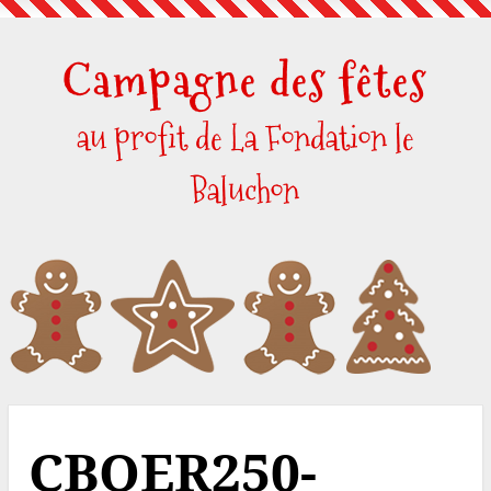
Skip
to
Campagne des fêtes
content
au profit de La Fondation le
Baluchon
CBOER250-