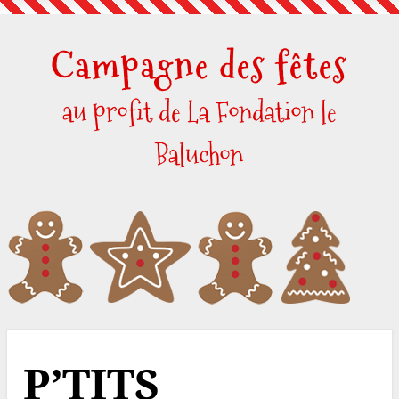
Skip
to
Campagne des fêtes
content
au profit de La Fondation le
Baluchon
P’TITS