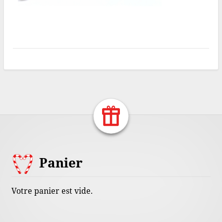
Return Home
Footer
Panier
Content
Votre panier est vide.