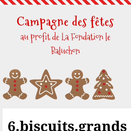
Skip
to
Campagne des fêtes
content
au profit de La Fondation le
Baluchon
6.biscuits.grands