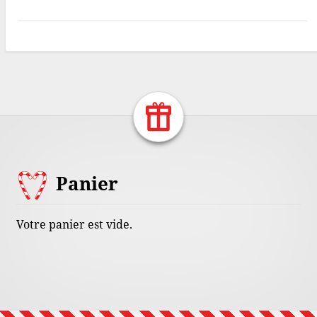
Return Home
Footer
Panier
Content
Votre panier est vide.